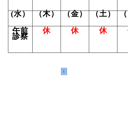
(
水）
（木）
（金）
（土）
（
午前
休
休
休
診察
1