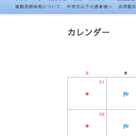
複数医師体制について
中学生以下の患者様へ
非常勤
カレンダー
日
月
01
08